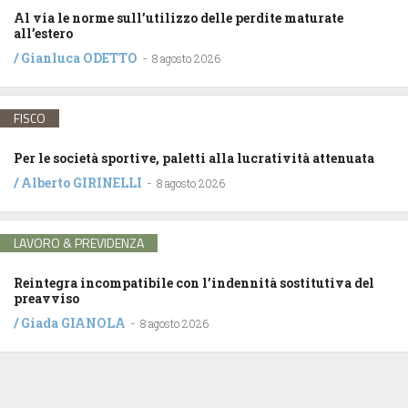
Al via le norme sull’utilizzo delle perdite maturate
all’estero
/
Gianluca ODETTO
-
8 agosto 2026
FISCO
Per le società sportive, paletti alla lucratività attenuata
/
Alberto GIRINELLI
-
8 agosto 2026
LAVORO & PREVIDENZA
Reintegra incompatibile con l’indennità sostitutiva del
preavviso
/
Giada GIANOLA
-
8 agosto 2026