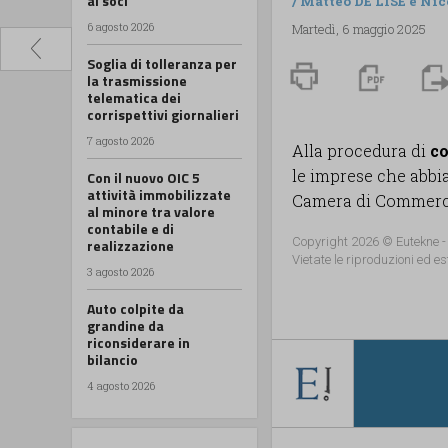
ai soci
/
Matteo DE LISE
e
Nic
6 agosto 2026
Martedì, 6 maggio 2025
Soglia di tolleranza per
la trasmissione
telematica dei
corrispettivi giornalieri
7 agosto 2026
Alla procedura di
co
le imprese che abbia
Con il nuovo OIC 5
attività immobilizzate
Camera di Commercio
al minore tra valore
contabile e di
Copyright 2026 © Eutekne -
realizzazione
Vietate le riproduzioni ed es
3 agosto 2026
Auto colpite da
grandine da
riconsiderare in
bilancio
4 agosto 2026