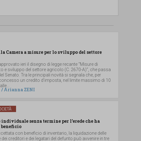
lla Camera a misure per lo sviluppo del settore
provato ieri il disegno di legge recante “Misure di
 e sviluppo del settore agricolo (C. 2670-A)”, che passa
el Senato. Tra le principali novità si segnala che, per
 concesso un credito d’imposta, nel limite massimo di 10
lle...
/
Arianna ZENI
CIETÀ
individuale senza termine per l’erede che ha
 beneficio
ccettata con beneficio di inventario, la liquidazione delle
e dei creditori e dei legatari del defunto può avvenire in tre