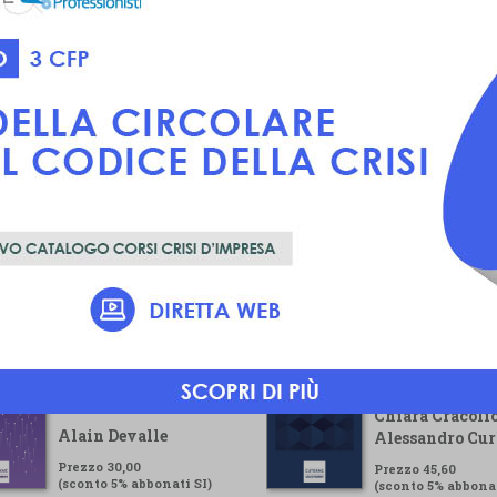
Voluntary
Guida pratica pe
Sustainability
gestore della cr
Reporting Standard
Chiara Cracolic
Alain Devalle
Alessandro Cur
Prezzo 30,00
Prezzo 45,60
(sconto 5% abbonati SI)
(sconto 5% abbonat