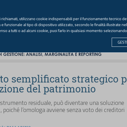
TEKNE FORMAZIONE
ANTIRICICLAGGIO
LIBRI EUTEKNE
RIVISTE 
ti richiamati, utilizzano cookie indispensabili per il funzionamento tecnico del
Venerdì, 7 agosto 2026 -
Aggiornato alle 6.00
 funzionale al tipo di dispositivo utilizzato, secondo le finalità illustrate ne
enso a tutti o ad alcuni cookie, puoi farlo in qualsiasi momento selezionand
CONTABILITÀ
LAVORO & PREVIDENZA
ECONOMIA 
GEST
o semplificato strategico 
azione del patrimonio
strumento residuale, può diventare una soluzione
isi, poiché l’omologa avviene senza voto dei creditori