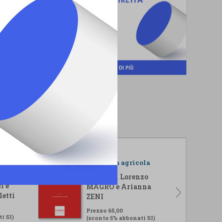
r il
L'impresa agricola
isi
A cura di Lorenzo
i e
MAGRO e Arianna
letti
ZENI
Prezzo 65,00
i SI)
(sconto 5% abbonati SI)