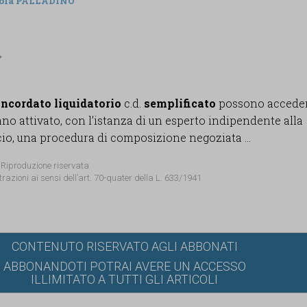
ola PALLADINO
ncordato liquidatorio
c.d.
semplificato
possono acceder
no attivato, con l’istanza di un esperto indipendente alla
, una procedura di composizione negoziata ...
 Riproduzione riservata
trazioni ai sensi dell’art. 70-quater della L. 633/1941
CONTENUTO RISERVATO AGLI ABBONATI
ABBONANDOTI POTRAI AVERE UN ACCESSO
ILLIMITATO A TUTTI GLI ARTICOLI