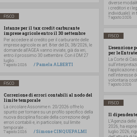
diverse modalità
i creditori e i
individuale): in t
FISCO
7 agosto 2026
Istanze per il tax credit carburante
imprese agricole entro il 30 settembre
FISCO
Per accedere al credito per il carburante delle
imprese agricole ex art. 8-ter del DL 38/2026, le
L’esenzione p
domande all’AGEA vanno inviate, già da ieri,
per le Entrate
entro il prossimo 30 settembre. Con il DM 27
La Corte di Ca
luglio...
/
Pamela ALBERTI
7 agosto 2026
sull’interpretaz
l’applicazione 
nell’interesse 
volontaria costit
FISCO
7 agosto 2026
Correzione di errori contabili al nodo del
limite temporale
FISCO
La circolare Assonime n. 20/2026 offre lo
spunto per tornare su un profilo specifico della
Il dipendente
nuova disciplina fiscale della correzione degli
L’Agenzia delle
errori contabili e, in particolare, sul limite
2026, ha espres
temporale ...
/
Simone CINQUEPALMI
7 agosto 2026
luglio 2026, r
dell’attività di