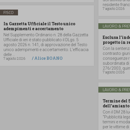
residente france
7 agosto 2026
FISCO
In Gazzetta Ufficiale il Testo unico
LAVORO & PRE
adempimenti e accertamento
Nel Supplemento Ordinario n. 28 della Gazzetta
Esclusa l’in
Ufficiale di ieri è stato pubblicato il DLgs. 5
progetto in r
agosto 2026 n. 141, di approvazione del Testo
Con la sentenz
unico adempimenti e accertamento. L’efficacia
contrasto giuri
delle ...
/
Alice BOANO
7 agosto 2026
conseguenze ri
subordinata di 
276/2003, quind
7 agosto 2026
LAVORO & PRE
Termine del 
dell’amianto
Con il DM 28 lu
“Pubblicità lega
termini e moda
per le vittime d