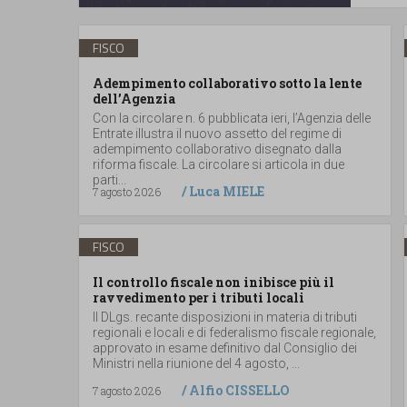
FISCO
Adempimento collaborativo sotto la lente
dell’Agenzia
Con la circolare n. 6 pubblicata ieri, l’Agenzia delle
Entrate illustra il nuovo assetto del regime di
adempimento collaborativo disegnato dalla
riforma fiscale. La circolare si articola in due
parti...
/
Luca MIELE
7 agosto 2026
FISCO
Il controllo fiscale non inibisce più il
ravvedimento per i tributi locali
Il DLgs. recante disposizioni in materia di tributi
regionali e locali e di federalismo fiscale regionale,
approvato in esame definitivo dal Consiglio dei
Ministri nella riunione del 4 agosto, ...
/
Alfio CISSELLO
7 agosto 2026