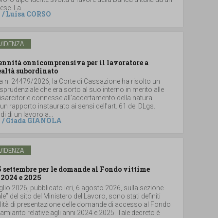
se. La...
/
Luisa CORSO
VIDENZA
dennità onnicomprensiva per il lavoratore a
ealtà subordinato
a n. 24479/2026, la Corte di Cassazione ha risolto un
sprudenziale che era sorto al suo interno in merito alle
sarcitorie connesse all’accertamento della natura
un rapporto instaurato ai sensi dell’art. 61 del DLgs.
i di un lavoro a...
/
Giada GIANOLA
VIDENZA
5 settembre per le domande al Fondo vittime
 2024 e 2025
glio 2026, pubblicato ieri, 6 agosto 2026, sulla sezione
le” del sito del Ministero del Lavoro, sono stati definiti
lità di presentazione delle domande di accesso al Fondo
i amianto relative agli anni 2024 e 2025. Tale decreto è