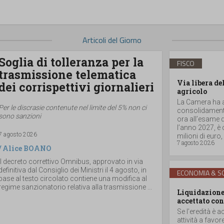
Articoli del Giorno
Soglia di tolleranza per la
FISCO
trasmissione telematica
Via libera de
dei corrispettivi giornalieri
agricolo
La Camera ha ap
Per le discrasie contenute nel limite del 5% non ci
consolidamento
sono sanzioni
ora all’esame d
l’anno 2027, è
7 agosto 2026
milioni di euro, a
7 agosto 2026
/
Alice BOANO
Il decreto correttivo Omnibus, approvato in via
definitiva dal Consiglio dei Ministri il 4 agosto, in
ECONOMIA & SO
base al testo circolato contiene una modifica al
regime sanzionatorio relativa alla trasmissione ...
Liquidazione 
accettato con
Se l’eredità è a
attività a favor