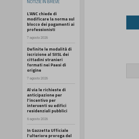
NOTIZIE IN BREVE
L’ANC chiede di
modificare la norma sul
blocco dei pagamenti ai
professionisti
7 agosto 2026
Definite le modalità di
iscrizione al SIISL dei
cittadini stranieri
formati nei Paesi di
origine
7 agosto 2026
Al via le richieste di
anticipazione per
l’incentivo per
interventi su edifici
residenziali pubblici
6 agosto 2026
In Gazzetta Ufficiale
l’ulteriore proroga del