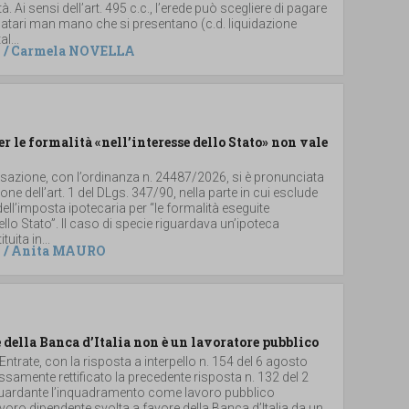
. Ai sensi dell’art. 495 c.c., l’erede può scegliere di pagare
 legatari man mano che si presentano (c.d. liquidazione
al...
/
Carmela NOVELLA
er le formalità «nell’interesse dello Stato» non vale
ssazione, con l’ordinanza n. 24487/2026, si è pronunciata
ione dell’art. 1 del DLgs. 347/90, nella parte in cui esclude
dell’imposta ipotecaria per “le formalità eseguite
dello Stato”. Il caso di specie riguardava un’ipoteca
uita in...
/
Anita MAURO
 della Banca d’Italia non è un lavoratore pubblico
 Entrate, con la risposta a interpello n. 154 del 6 agosto
samente rettificato la precedente risposta n. 132 del 2
iguardante l’inquadramento come lavoro pubblico
 lavoro dipendente svolta a favore della Banca d’Italia da un