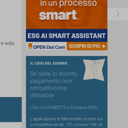
e solo
IL CASO DEL GIORNO
Se salta lo sconto,
pagamento non
retroattivo ma
detraibile
/
Enrico ZANETTI
e
Arianna ZENI
L’applicazione in fattura dello sconto sul
corrispettivo ex art. 121 comma 1 lett. a)