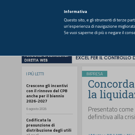
EUTEKNE INFO
SISTEMA INTEGRATO
EU
MENU
Informativa
Questo sito, e gli strumenti di terze par
un'esperienza di navigazione migliorata e
Se vuoi saperne di più o negare il cons
HOME
OPINIONI
FISCO
IMPRESA
I PIÙ LETTI
IMPRESA
Concordat
Crescono gli incentivi
la liquid
con il rinnovo del CPB
anche per il biennio
2026-2027
Presentato come 
6 agosto 2026
definitiva alla cr
Codificata la
presunzione di
distribuzione degli utili