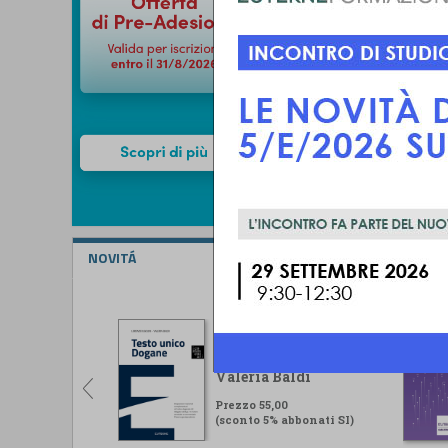
NOVITÁ
Testo unico Dogane
Lorenzo Ugolini -
Valeria Baldi
Prezzo 55,00
(sconto 5% abbonati SI)