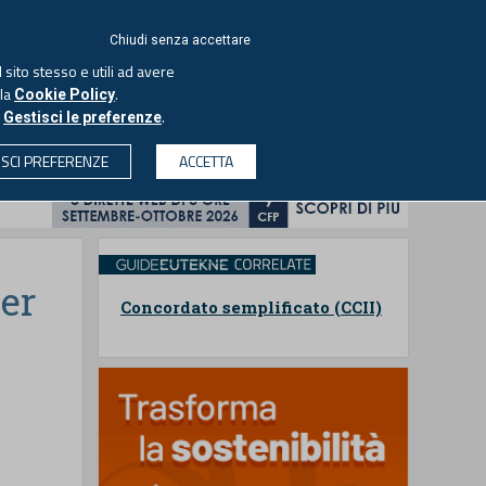
ACCEDI
EUTEKNE
Chiudi senza accettare
 sito stesso e utili ad avere
ASCOLTA IL PODCAST
lla
.
Cookie Policy
o
.
Gestisci le preferenze
& SOCIETÀ
PROFESSIONI
PROTAGONISTI
ISCI PREFERENZE
ACCETTA
CERCA
per
Concordato semplificato (CCII)