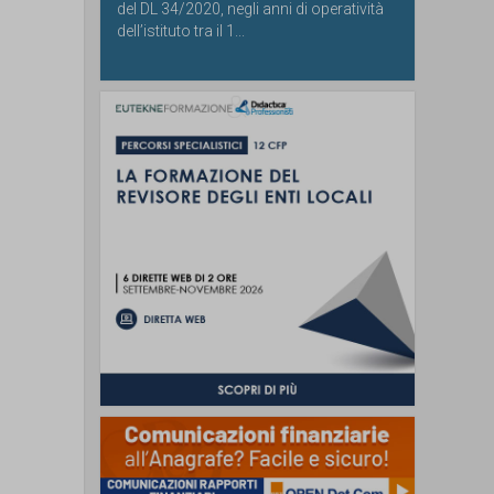
del DL 34/2020, negli anni di operatività
dell’istituto tra il 1...