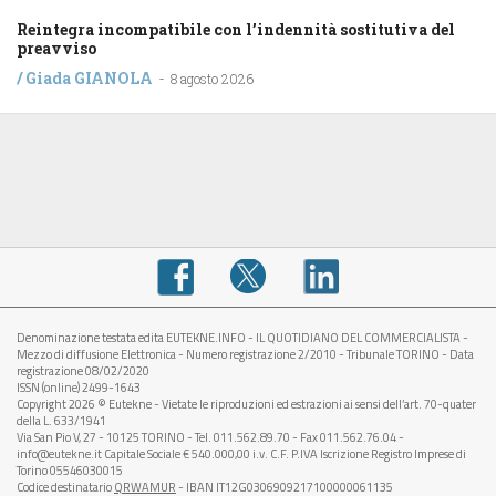
Reintegra incompatibile con l’indennità sostitutiva del
preavviso
/
Giada GIANOLA
-
8 agosto 2026
Denominazione testata edita EUTEKNE.INFO - IL QUOTIDIANO DEL COMMERCIALISTA -
Mezzo di diffusione Elettronica - Numero registrazione 2/2010 - Tribunale TORINO - Data
registrazione 08/02/2020
ISSN (online) 2499-1643
Copyright 2026 © Eutekne - Vietate le riproduzioni ed estrazioni ai sensi dell’art. 70-quater
della L. 633/1941
Via San Pio V, 27 - 10125 TORINO - Tel. 011.562.89.70 - Fax 011.562.76.04 -
info@eutekne.it Capitale Sociale € 540.000,00 i.v. C.F. P.IVA Iscrizione Registro Imprese di
Torino 05546030015
Codice destinatario
QRWAMUR
- IBAN IT12G0306909217100000061135