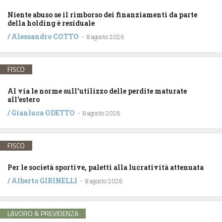
Niente abuso se il rimborso dei finanziamenti da parte
della holding è residuale
/
Alessandro COTTO
-
8 agosto 2026
FISCO
Al via le norme sull’utilizzo delle perdite maturate
all’estero
/
Gianluca ODETTO
-
8 agosto 2026
FISCO
Per le società sportive, paletti alla lucratività attenuata
/
Alberto GIRINELLI
-
8 agosto 2026
LAVORO & PREVIDENZA