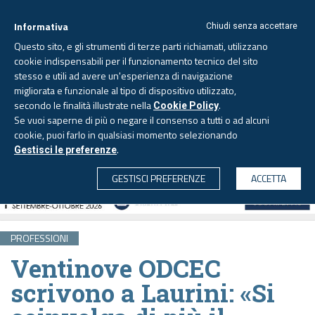
Informativa
Chiudi senza accettare
Questo sito, e gli strumenti di terze parti richiamati, utilizzano
cookie indispensabili per il funzionamento tecnico del sito
stesso e utili ad avere un'esperienza di navigazione
migliorata e funzionale al tipo di dispositivo utilizzato,
Venerdì, 7 agosto 2026 -
Aggiornato alle 6.00
secondo le finalità illustrate nella
.
Cookie Policy
Se vuoi saperne di più o negare il consenso a tutti o ad alcuni
cookie, puoi farlo in qualsiasi momento selezionando
.
Gestisci le preferenze
CERCA
GESTISCI PREFERENZE
ACCETTA
PROFESSIONI
Ventinove ODCEC
scrivono a Laurini: «Si