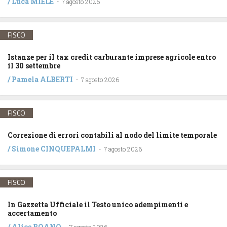
/
Luca MIELE
-
7 agosto 2026
FISCO
Istanze per il tax credit carburante imprese agricole entro
il 30 settembre
/
Pamela ALBERTI
-
7 agosto 2026
FISCO
Correzione di errori contabili al nodo del limite temporale
/
Simone CINQUEPALMI
-
7 agosto 2026
FISCO
In Gazzetta Ufficiale il Testo unico adempimenti e
accertamento
/
Alice BOANO