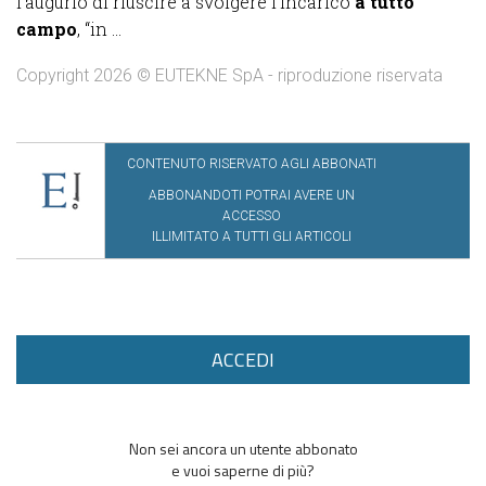
l’augurio di riuscire a svolgere l’incarico
a tutto
campo
, “in ...
Copyright 2026 © EUTEKNE SpA - riproduzione riservata
CONTENUTO RISERVATO AGLI ABBONATI
ABBONANDOTI POTRAI AVERE UN
ACCESSO
ILLIMITATO A TUTTI GLI ARTICOLI
ACCEDI
Non sei ancora un utente abbonato
e vuoi saperne di più?