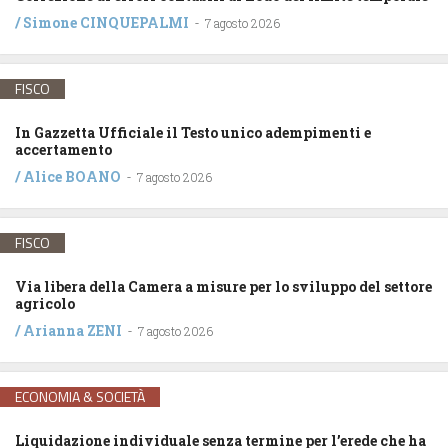
/
Simone CINQUEPALMI
-
7 agosto 2026
FISCO
In Gazzetta Ufficiale il Testo unico adempimenti e
accertamento
/
Alice BOANO
-
7 agosto 2026
FISCO
Via libera della Camera a misure per lo sviluppo del settore
agricolo
/
Arianna ZENI
-
7 agosto 2026
ECONOMIA & SOCIETÀ
Liquidazione individuale senza termine per l’erede che ha