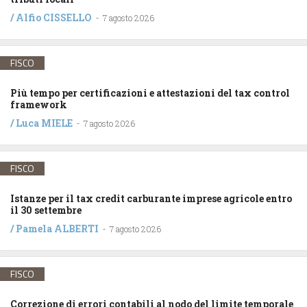
/
Alfio CISSELLO
-
7 agosto 2026
FISCO
Più tempo per certificazioni e attestazioni del tax control
framework
/
Luca MIELE
-
7 agosto 2026
FISCO
Istanze per il tax credit carburante imprese agricole entro
il 30 settembre
/
Pamela ALBERTI
-
7 agosto 2026
FISCO
Correzione di errori contabili al nodo del limite temporale