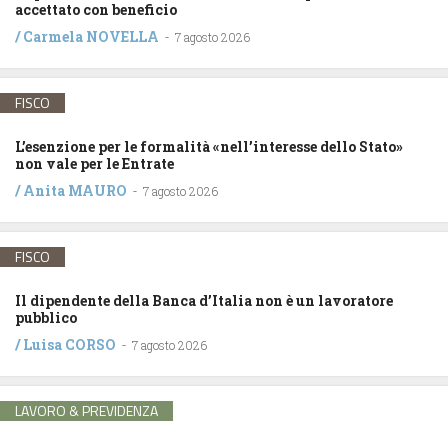
accettato con beneficio
/
Carmela NOVELLA
-
7 agosto 2026
FISCO
L’esenzione per le formalità «nell’interesse dello Stato»
non vale per le Entrate
/
Anita MAURO
-
7 agosto 2026
FISCO
Il dipendente della Banca d’Italia non è un lavoratore
pubblico
/
Luisa CORSO
-
7 agosto 2026
LAVORO & PREVIDENZA