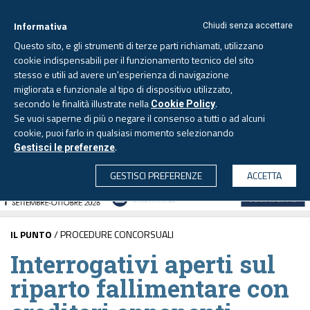
Informativa
Chiudi senza accettare
Questo sito, e gli strumenti di terze parti richiamati, utilizzano
cookie indispensabili per il funzionamento tecnico del sito
stesso e utili ad avere un'esperienza di navigazione
migliorata e funzionale al tipo di dispositivo utilizzato,
Venerdì, 7 agosto 2026 -
Aggiornato alle 6.00
secondo le finalità illustrate nella
.
Cookie Policy
Se vuoi saperne di più o negare il consenso a tutti o ad alcuni
cookie, puoi farlo in qualsiasi momento selezionando
.
Gestisci le preferenze
CERCA
GESTISCI PREFERENZE
ACCETTA
IL PUNTO
/ PROCEDURE CONCORSUALI
Interrogativi aperti sul
riparto fallimentare con