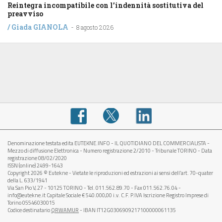
Reintegra incompatibile con l’indennità sostitutiva del
preavviso
/
Giada GIANOLA
-
8 agosto 2026
Denominazione testata edita EUTEKNE.INFO - IL QUOTIDIANO DEL COMMERCIALISTA -
Mezzo di diffusione Elettronica - Numero registrazione 2/2010 - Tribunale TORINO - Data
registrazione 08/02/2020
ISSN (online) 2499-1643
Copyright 2026 © Eutekne - Vietate le riproduzioni ed estrazioni ai sensi dell’art. 70-quater
della L. 633/1941
Via San Pio V, 27 - 10125 TORINO - Tel. 011.562.89.70 - Fax 011.562.76.04 -
info@eutekne.it Capitale Sociale € 540.000,00 i.v. C.F. P.IVA Iscrizione Registro Imprese di
Torino 05546030015
Codice destinatario
QRWAMUR
- IBAN IT12G0306909217100000061135