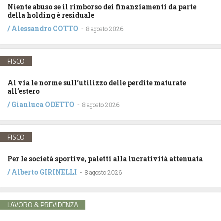
Niente abuso se il rimborso dei finanziamenti da parte
della holding è residuale
/
Alessandro COTTO
-
8 agosto 2026
FISCO
Al via le norme sull’utilizzo delle perdite maturate
all’estero
/
Gianluca ODETTO
-
8 agosto 2026
FISCO
Per le società sportive, paletti alla lucratività attenuata
/
Alberto GIRINELLI
-
8 agosto 2026
LAVORO & PREVIDENZA