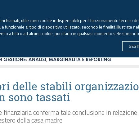
TEKNE FORMAZIONE
ANTIRICICLAGGIO
LIBRI EUTEKNE
RIVISTE 
ti richiamati, utilizzano cookie indispensabili per il funzionamento tecnico del
Domenica, 9 agosto 2026
 funzionale al tipo di dispositivo utilizzato, secondo le finalità illustrate ne
enso a tutti o ad alcuni cookie, puoi farlo in qualsiasi momento selezionand
CONTABILITÀ
LAVORO & PREVIDENZA
ECONOMIA 
GEST
ri delle stabili organizzazi
n sono tassati
 finanziaria conferma tale conclusione in relazione 
’estero della casa madre