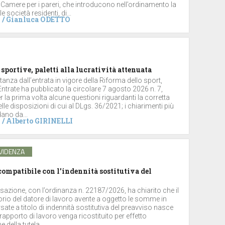
 Camere per i pareri, che introducono nell’ordinamento la
le società residenti, di...
/
Gianluca ODETTO
 sportive, paletti alla lucratività attenuata
stanza dall’entrata in vigore della Riforma dello sport,
 Entrate ha pubblicato la circolare 7 agosto 2026 n. 7,
 la prima volta alcune questioni riguardanti la corretta
lle disposizioni di cui al DLgs. 36/2021; i chiarimenti più
dano da...
/
Alberto GIRINELLI
VIDENZA
ompatibile con l’indennità sostitutiva del
sazione, con l’ordinanza n. 22187/2026, ha chiarito che il
torio del datore di lavoro avente a oggetto le somme in
ate a titolo di indennità sostitutiva del preavviso nasce
rapporto di lavoro venga ricostituito per effetto
 della tutela...