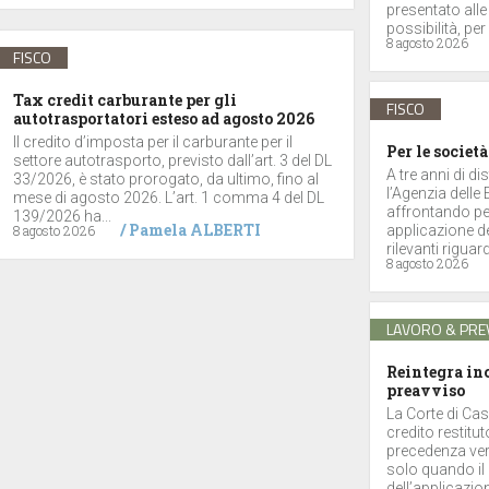
presentato alle
possibilità, per 
8 agosto 2026
FISCO
Tax credit carburante per gli
FISCO
autotrasportatori esteso ad agosto 2026
Il credito d’imposta per il carburante per il
Per le società
settore autotrasporto, previsto dall’art. 3 del DL
A tre anni di di
33/2026, è stato prorogato, da ultimo, fino al
l’Agenzia delle
mese di agosto 2026. L’art. 1 comma 4 del DL
affrontando per
139/2026 ha...
/
Pamela ALBERTI
8 agosto 2026
applicazione de
rilevanti riguar
8 agosto 2026
LAVORO & PRE
Reintegra inc
preavviso
La Corte di Cas
credito restitu
precedenza vers
solo quando il 
dell’applicazione