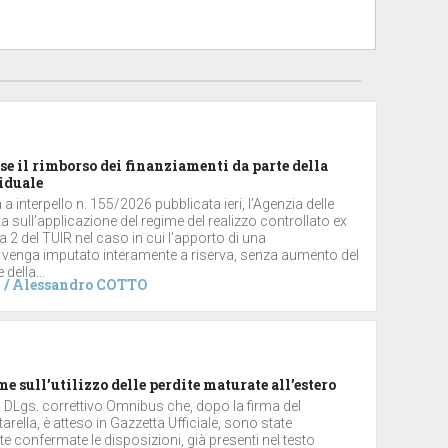
se il rimborso dei finanziamenti da parte della
iduale
a interpello n. 155/2026 pubblicata ieri, l’Agenzia delle
ta sull’applicazione del regime del realizzo controllato ex
2 del TUIR nel caso in cui l’apporto di una
 venga imputato interamente a riserva, senza aumento del
 della...
/
Alessandro COTTO
me sull’utilizzo delle perdite maturate all’estero
el DLgs. correttivo Omnibus che, dopo la firma del
arella, è atteso in Gazzetta Ufficiale, sono state
 confermate le disposizioni, già presenti nel testo