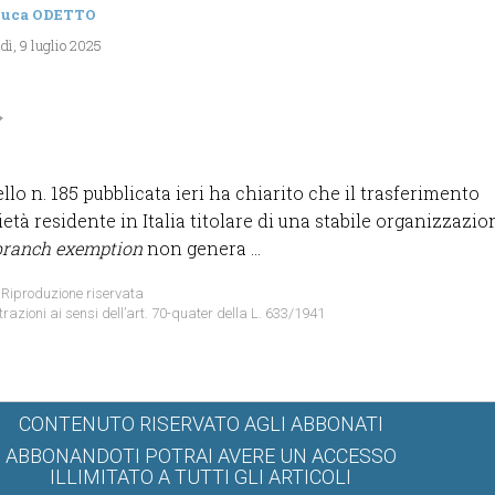
luca ODETTO
ì, 9 luglio 2025
llo n. 185 pubblicata ieri ha chiarito che il trasferimento
ietà residente in Italia titolare di una stabile organizzazio
branch exemption
non genera ...
 Riproduzione riservata
trazioni ai sensi dell’art. 70-quater della L. 633/1941
CONTENUTO RISERVATO AGLI ABBONATI
ABBONANDOTI POTRAI AVERE UN ACCESSO
ILLIMITATO A TUTTI GLI ARTICOLI