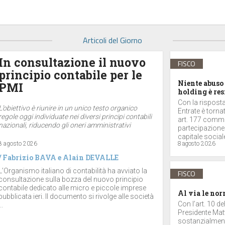
Articoli del Giorno
In consultazione il nuovo
FISCO
principio contabile per le
Niente abuso 
PMI
holding è res
Con la risposta 
L’obiettivo è riunire in un unico testo organico
Entrate è torna
regole oggi individuate nei diversi principi contabili
art. 177 comma 
nazionali, riducendo gli oneri amministrativi
partecipazione
capitale sociale
8 agosto 2026
8 agosto 2026
/
Fabrizio BAVA
e
Alain DEVALLE
L’Organismo italiano di contabilità ha avviato la
FISCO
consultazione sulla bozza del nuovo principio
contabile dedicato alle micro e piccole imprese
Al via le nor
pubblicata ieri. Il documento si rivolge alle società
Con l’art. 10 d
..
Presidente Matt
sostanzialmente