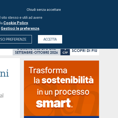
ACCEDI
EUTEKNE
Chiudi senza accettare
 sito stesso e utili ad avere
ASCOLTA IL PODCAST
lla
.
Cookie Policy
o
.
Gestisci le preferenze
& SOCIETÀ
PROFESSIONI
PROTAGONISTI
ISCI PREFERENZE
ACCETTA
CERCA
oni
al