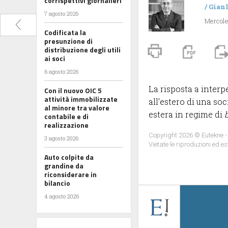
corrispettivi giornalieri
/
Gian
7 agosto 2026
Mercoled
Codificata la
presunzione di
distribuzione degli utili
ai soci
6 agosto 2026
La risposta a interpe
Con il nuovo OIC 5
attività immobilizzate
all’estero di una soc
al minore tra valore
estera in regime di
contabile e di
realizzazione
Copyright 2026 © Eutekne -
3 agosto 2026
Vietate le riproduzioni ed es
Auto colpite da
grandine da
riconsiderare in
bilancio
4 agosto 2026