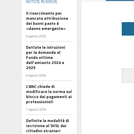
NOTIZIE IN BREVE
Il risarcimento per
mancata attribuzione
dei buoni pasto è
«danno emergente»
8 agosto 2026
Dettate le istruzioni
per le domande al
Fondo vittime
dell’amianto 2024 e
2025
8 agosto 2026
L’ANC chiede di
modificare la norma sul
blocco dei pagamenti ai
professionisti
7 agosto 2026
Definite le modalità di
iscrizione al SIISL dei
cittadini stranieri