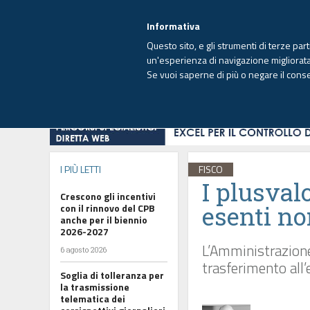
EUTEKNE INFO
SISTEMA INTEGRATO
EU
MENU
Informativa
Questo sito, e gli strumenti di terze par
un'esperienza di navigazione migliorata e
Se vuoi saperne di più o negare il cons
HOME
OPINIONI
FISCO
IMPRESA
I PIÙ LETTI
FISCO
I plusvalo
Crescono gli incentivi
esenti no
con il rinnovo del CPB
anche per il biennio
2026-2027
L’Amministrazione
6 agosto 2026
trasferimento all
Soglia di tolleranza per
la trasmissione
telematica dei