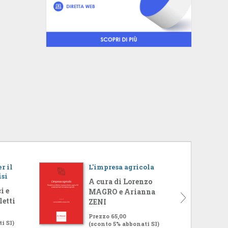
r il
L'impresa agricola
isi
A cura di Lorenzo
i e
MAGRO e Arianna
letti
ZENI
Prezzo 65,00
i SI)
(sconto 5% abbonati SI)