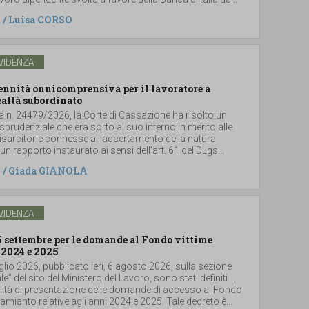
/
Luisa CORSO
VIDENZA
dennità onnicomprensiva per il lavoratore a
ealtà subordinato
a n. 24479/2026, la Corte di Cassazione ha risolto un
sprudenziale che era sorto al suo interno in merito alle
sarcitorie connesse all’accertamento della natura
un rapporto instaurato ai sensi dell’art. 61 del DLgs...
/
Giada GIANOLA
VIDENZA
5 settembre per le domande al Fondo vittime
 2024 e 2025
glio 2026, pubblicato ieri, 6 agosto 2026, sulla sezione
le” del sito del Ministero del Lavoro, sono stati definiti
lità di presentazione delle domande di accesso al Fondo
i amianto relative agli anni 2024 e 2025. Tale decreto è...