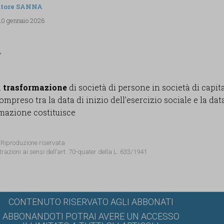
atore SANNA
 10 gennaio 2026
a
trasformazione
di società di persone in società di capital
mpreso tra la data di inizio dell’esercizio sociale e la dat
rmazione costituisce
 Riproduzione riservata
trazioni ai sensi dell’art. 70-quater della L. 633/1941
CONTENUTO RISERVATO AGLI ABBONATI
ABBONANDOTI POTRAI AVERE UN ACCESSO