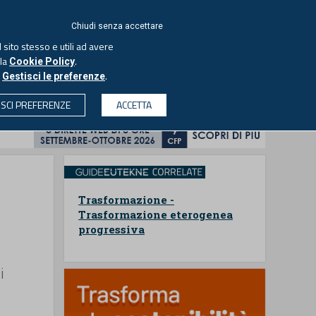
ACCEDI
EUTEKNE
Chiudi senza accettare
 sito stesso e utili ad avere
ASCOLTA IL PODCAST
lla
.
Cookie Policy
o
.
Gestisci le preferenze
& SOCIETÀ
PROFESSIONI
PROTAGONISTI
ISCI PREFERENZE
ACCETTA
CERCA
Trasformazione -
Trasformazione eterogenea
progressiva
i