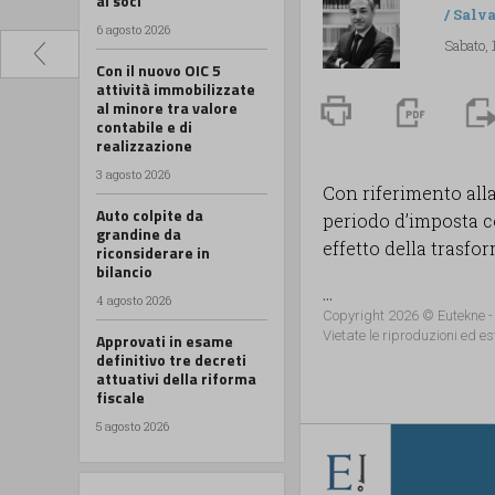
ai soci
/
Salv
6 agosto 2026
Sabato,
Con il nuovo OIC 5
attività immobilizzate
al minore tra valore
contabile e di
realizzazione
3 agosto 2026
Con riferimento all
Auto colpite da
periodo d’imposta co
grandine da
effetto della trasfo
riconsiderare in
bilancio
...
4 agosto 2026
Copyright 2026 © Eutekne -
Vietate le riproduzioni ed es
Approvati in esame
definitivo tre decreti
attuativi della riforma
fiscale
5 agosto 2026