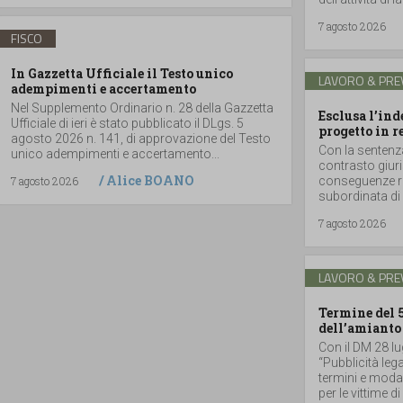
7 agosto 2026
FISCO
In Gazzetta Ufficiale il Testo unico
LAVORO & PRE
adempimenti e accertamento
Nel Supplemento Ordinario n. 28 della Gazzetta
Esclusa l’in
Ufficiale di ieri è stato pubblicato il DLgs. 5
progetto in r
agosto 2026 n. 141, di approvazione del Testo
Con la sentenz
unico adempimenti e accertamento...
contrasto giuri
/
Alice BOANO
7 agosto 2026
conseguenze ri
subordinata di 
7 agosto 2026
LAVORO & PRE
Termine del 
dell’amianto
Con il DM 28 lu
“Pubblicità lega
termini e moda
per le vittime d