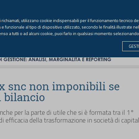
TEKNE FORMAZIONE
ANTIRICICLAGGIO
LIBRI EUTEKNE
RIVISTE 
ti richiamati, utilizzano cookie indispensabili per il funzionamento tecnico del
Venerdì, 7 agosto 2026 -
Aggiornato alle 6.00
 funzionale al tipo di dispositivo utilizzato, secondo le finalità illustrate ne
enso a tutti o ad alcuni cookie, puoi farlo in qualsiasi momento selezionand
CONTABILITÀ
LAVORO & PREVIDENZA
ECONOMIA 
GEST
x snc non imponibili se
n bilancio
che per la parte di utile che si è formata tra il 1°
di efficacia della trasformazione in società di capital