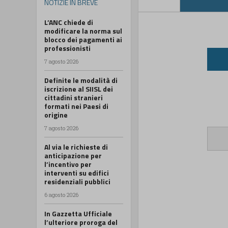
NOTIZIE IN BREVE
L’ANC chiede di
modificare la norma sul
blocco dei pagamenti ai
professionisti
7 agosto 2026
Definite le modalità di
iscrizione al SIISL dei
cittadini stranieri
formati nei Paesi di
origine
7 agosto 2026
Al via le richieste di
anticipazione per
l’incentivo per
interventi su edifici
residenziali pubblici
6 agosto 2026
In Gazzetta Ufficiale
l’ulteriore proroga del