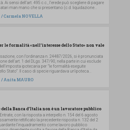
. Ai sensi dell’art. 495 c.c., l’erede può scegliere di pagare
legatari man mano che si presentano (c.d. liquidazione...
/
Carmela NOVELLA
er le formalità «nell’interesse dello Stato» non vale
ssazione, con l’ordinanza n. 24487/2026, si è pronunciata
ione dell’art. 1 del DLgs. 347/90, nella parte in cui esclude
dell’imposta ipotecaria per “le formalità eseguite
ello Stato”. Il caso di specie riguardava un’ipoteca...
/
Anita MAURO
 della Banca d’Italia non è un lavoratore pubblico
 Entrate, con la risposta a interpello n. 154 del 6 agosto
samente rettificato la precedente risposta n. 132 del 2
iguardante l’inquadramento come lavoro pubblico
 lavoro dipendente svolta a favore della Banca d’Italia da...