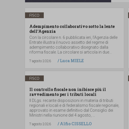
FISCO
Adempimento collaborativo sotto la lente
dell’Agenzia
Con la circolare n. 6 pubblicata ieri, l’Agenzia delle
Entrate illustra il nuovo assetto del regime di
adempimento collaborativo disegnato dalla
riforma fiscale. La circolare si articola in due...
/
Luca MIELE
7 agosto 2026
FISCO
Il controllo fiscale non inibisce più il
ravvedimento per i tributi locali
Il DLgs. recante disposizioni in materia di tributi
regionali e locali e di federalismo fiscale regionale,
approvato in esame definitivo dal Consiglio dei
Ministri nella riunione del 4 agosto, ...
/
Alfio CISSELLO
7 agosto 2026