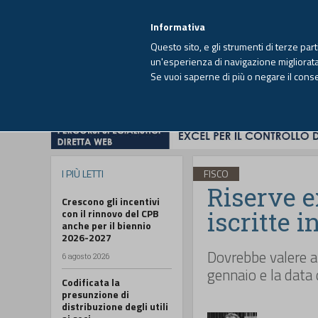
EUTEKNE INFO
SISTEMA INTEGRATO
EU
MENU
Informativa
Questo sito, e gli strumenti di terze par
un'esperienza di navigazione migliorata e
Se vuoi saperne di più o negare il cons
HOME
OPINIONI
FISCO
IMPRESA
I PIÙ LETTI
FISCO
Riserve e
Crescono gli incentivi
iscritte i
con il rinnovo del CPB
anche per il biennio
2026-2027
Dovrebbe valere an
6 agosto 2026
gennaio e la data 
Codificata la
presunzione di
distribuzione degli utili