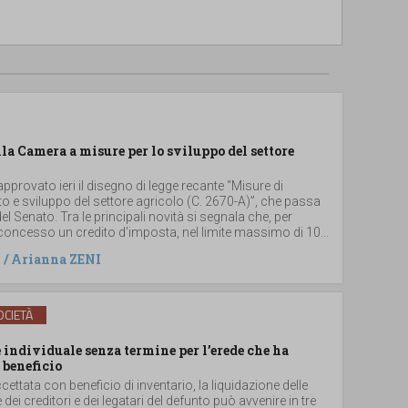
lla Camera a misure per lo sviluppo del settore
provato ieri il disegno di legge recante “Misure di
 e sviluppo del settore agricolo (C. 2670-A)”, che passa
el Senato. Tra le principali novità si segnala che, per
concesso un credito d’imposta, nel limite massimo di 10...
/
Arianna ZENI
CIETÀ
individuale senza termine per l’erede che ha
 beneficio
ccettata con beneficio di inventario, la liquidazione delle
e dei creditori e dei legatari del defunto può avvenire in tre