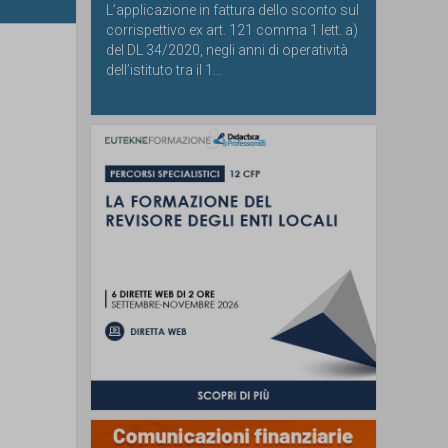
L’applicazione in fattura dello sconto sul
corrispettivo ex art. 121 comma 1 lett. a)
del DL 34/2020, negli anni di operatività
dell’istituto tra il 1...