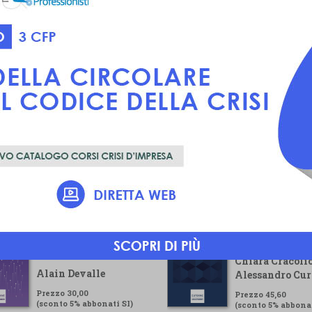
Voluntary
Guida pratica pe
Sustainability
gestore della cr
Reporting Standard
Chiara Cracolic
Alain Devalle
Alessandro Cur
Prezzo 30,00
Prezzo 45,60
(sconto 5% abbonati SI)
(sconto 5% abbonat