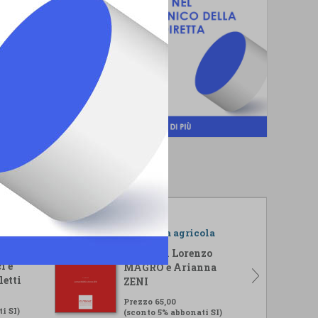
r il
L'impresa agricola
isi
A cura di Lorenzo
i e
MAGRO e Arianna
letti
ZENI
Prezzo 65,00
i SI)
(sconto 5% abbonati SI)