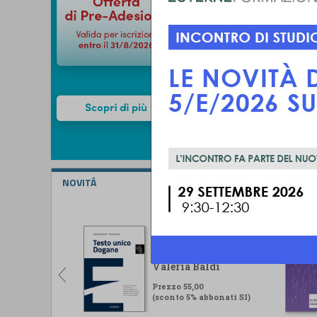
NOVITÁ
Testo unico Dogane
Lorenzo Ugolini -
Valeria Baldi
Prezzo 55,00
(sconto 5% abbonati SI)