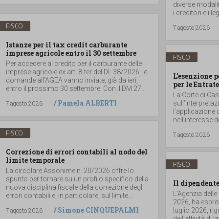
diverse modalità
i creditori e i 
FISCO
7 agosto 2026
Istanze per il tax credit carburante
imprese agricole entro il 30 settembre
FISCO
Per accedere al credito per il carburante delle
imprese agricole ex art. 8-ter del DL 38/2026, le
L’esenzione p
domande all’AGEA vanno inviate, già da ieri,
per le Entrate
entro il prossimo 30 settembre. Con il DM 27...
La Corte di Ca
/
Pamela ALBERTI
7 agosto 2026
sull’interpretaz
l’applicazione 
nell’interesse d
FISCO
7 agosto 2026
Correzione di errori contabili al nodo del
limite temporale
FISCO
La circolare Assonime n. 20/2026 offre lo
spunto per tornare su un profilo specifico della
Il dipendente
nuova disciplina fiscale della correzione degli
L’Agenzia delle
errori contabili e, in particolare, sul limite...
2026, ha espres
/
Simone CINQUEPALMI
7 agosto 2026
luglio 2026, r
dell’attività di