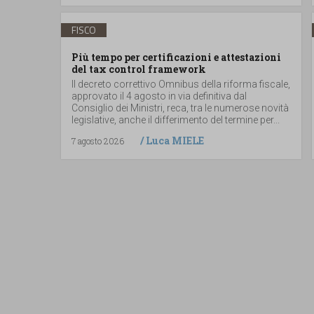
FISCO
Più tempo per certificazioni e attestazioni
del tax control framework
Il decreto correttivo Omnibus della riforma fiscale,
approvato il 4 agosto in via definitiva dal
Consiglio dei Ministri, reca, tra le numerose novità
legislative, anche il differimento del termine per...
/
Luca MIELE
7 agosto 2026