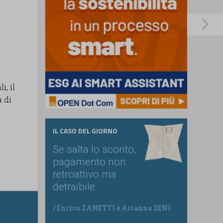
i, il
a di
IL CASO DEL GIORNO
Se salta lo sconto,
pagamento non
retroattivo ma
detraibile
/
Enrico ZANETTI
e
Arianna ZENI