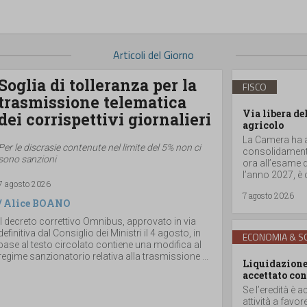
Articoli del Giorno
Soglia di tolleranza per la
FISCO
trasmissione telematica
Via libera de
dei corrispettivi giornalieri
agricolo
La Camera ha ap
Per le discrasie contenute nel limite del 5% non ci
consolidamento
sono sanzioni
ora all’esame d
l’anno 2027, è 
7 agosto 2026
7 agosto 2026
/
Alice BOANO
Il decreto correttivo Omnibus, approvato in via
definitiva dal Consiglio dei Ministri il 4 agosto, in
ECONOMIA & SO
base al testo circolato contiene una modifica al
regime sanzionatorio relativa alla trasmissione ...
Liquidazione 
accettato con
Se l’eredità è a
attività a favor