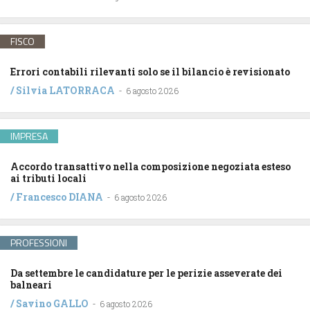
FISCO
Errori contabili rilevanti solo se il bilancio è revisionato
/
Silvia LATORRACA
-
6 agosto 2026
IMPRESA
Accordo transattivo nella composizione negoziata esteso
ai tributi locali
/
Francesco DIANA
-
6 agosto 2026
PROFESSIONI
Da settembre le candidature per le perizie asseverate dei
balneari
/
Savino GALLO
-
6 agosto 2026