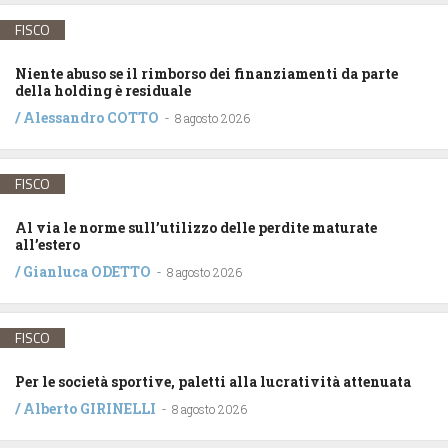
FISCO
Niente abuso se il rimborso dei finanziamenti da parte
della holding è residuale
/
Alessandro COTTO
-
8 agosto 2026
FISCO
Al via le norme sull’utilizzo delle perdite maturate
all’estero
/
Gianluca ODETTO
-
8 agosto 2026
FISCO
Per le società sportive, paletti alla lucratività attenuata
/
Alberto GIRINELLI
-
8 agosto 2026