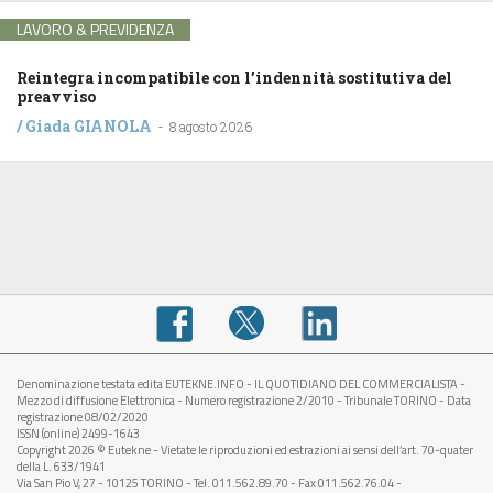
LAVORO & PREVIDENZA
Reintegra incompatibile con l’indennità sostitutiva del
preavviso
/
Giada GIANOLA
-
8 agosto 2026
Denominazione testata edita EUTEKNE.INFO - IL QUOTIDIANO DEL COMMERCIALISTA -
Mezzo di diffusione Elettronica - Numero registrazione 2/2010 - Tribunale TORINO - Data
registrazione 08/02/2020
ISSN (online) 2499-1643
Copyright 2026 © Eutekne - Vietate le riproduzioni ed estrazioni ai sensi dell’art. 70-quater
della L. 633/1941
Via San Pio V, 27 - 10125 TORINO - Tel. 011.562.89.70 - Fax 011.562.76.04 -