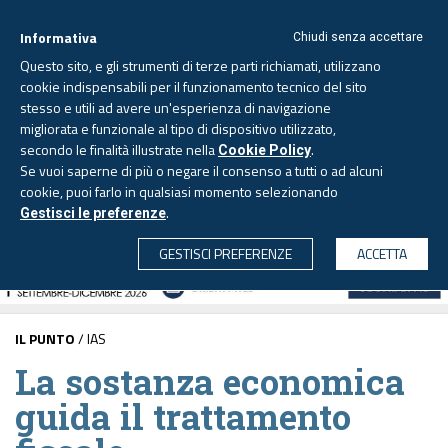
Informativa
Chiudi senza accettare
Questo sito, e gli strumenti di terze parti richiamati, utilizzano
cookie indispensabili per il funzionamento tecnico del sito
stesso e utili ad avere un'esperienza di navigazione
migliorata e funzionale al tipo di dispositivo utilizzato,
Lunedì, 10 agosto 2026 -
Aggiornato alle 6.00
secondo le finalità illustrate nella
.
Cookie Policy
Se vuoi saperne di più o negare il consenso a tutti o ad alcuni
cookie, puoi farlo in qualsiasi momento selezionando
.
Gestisci le preferenze
CERCA
GESTISCI PREFERENZE
ACCETTA
IL PUNTO
/ IAS
La sostanza economica
guida il trattamento