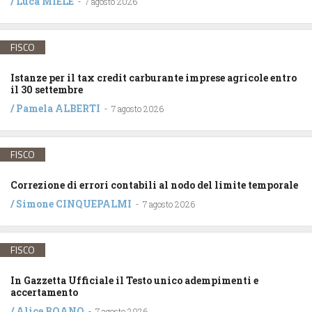
/
Luca MIELE
-
7 agosto 2026
FISCO
Istanze per il tax credit carburante imprese agricole entro
il 30 settembre
/
Pamela ALBERTI
-
7 agosto 2026
FISCO
Correzione di errori contabili al nodo del limite temporale
/
Simone CINQUEPALMI
-
7 agosto 2026
FISCO
In Gazzetta Ufficiale il Testo unico adempimenti e
accertamento
/
Alice BOANO
-
7 agosto 2026