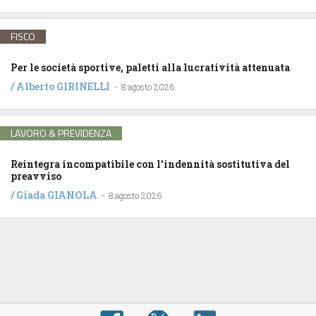
FISCO
Per le società sportive, paletti alla lucratività attenuata
/
Alberto GIRINELLI
-
8 agosto 2026
LAVORO & PREVIDENZA
Reintegra incompatibile con l’indennità sostitutiva del
preavviso
/
Giada GIANOLA
-
8 agosto 2026