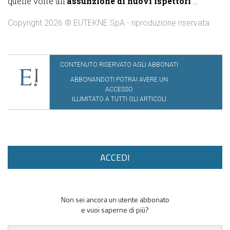
quelle volte all’
assunzione
di nuovi ispettori
...
Copyright 2026 © EUTEKNE SpA - riproduzione riservata
CONTENUTO RISERVATO AGLI ABBONATI
ABBONANDOTI POTRAI AVERE UN
ACCESSO
ILLIMITATO A TUTTI GLI ARTICOLI
ACCEDI
Non sei ancora un utente abbonato
e vuoi saperne di più?