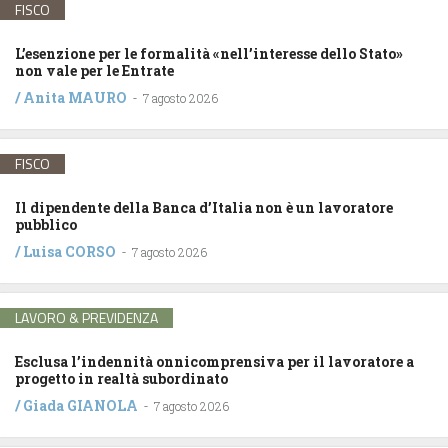
FISCO
L’esenzione per le formalità «nell’interesse dello Stato»
non vale per le Entrate
/
Anita MAURO
-
7 agosto 2026
FISCO
Il dipendente della Banca d’Italia non è un lavoratore
pubblico
/
Luisa CORSO
-
7 agosto 2026
LAVORO & PREVIDENZA
Esclusa l’indennità onnicomprensiva per il lavoratore a
progetto in realtà subordinato
/
Giada GIANOLA
-
7 agosto 2026