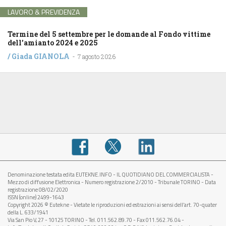
LAVORO & PREVIDENZA
Termine del 5 settembre per le domande al Fondo vittime
dell’amianto 2024 e 2025
/
Giada GIANOLA
-
7 agosto 2026
Denominazione testata edita EUTEKNE.INFO - IL QUOTIDIANO DEL COMMERCIALISTA -
Mezzo di diffusione Elettronica - Numero registrazione 2/2010 - Tribunale TORINO - Data
registrazione 08/02/2020
ISSN (online) 2499-1643
Copyright 2026 © Eutekne - Vietate le riproduzioni ed estrazioni ai sensi dell’art. 70-quater
della L. 633/1941
Via San Pio V, 27 - 10125 TORINO - Tel. 011.562.89.70 - Fax 011.562.76.04 -