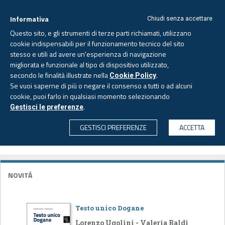
Informativa
Chiudi senza accettare
Questo sito, e gli strumenti di terze parti richiamati, utilizzano
cookie indispensabili per il funzionamento tecnico del sito
stesso e utili ad avere un'esperienza di navigazione
migliorata e funzionale al tipo di dispositivo utilizzato,
Venerdì, 7 agosto 2026 -
Aggiornato alle 6.00
secondo le finalità illustrate nella
.
Cookie Policy
Se vuoi saperne di più o negare il consenso a tutti o ad alcuni
cookie, puoi farlo in qualsiasi momento selezionando
EDITORIALE
.
Gestisci le preferenze
CERCA
GESTISCI PREFERENZE
ACCETTA
TUTTI GLI ARTICOLI (262)
NOVITÁ
Testo unico Dogane
Lorenzo Ugolini - Valeria Baldi