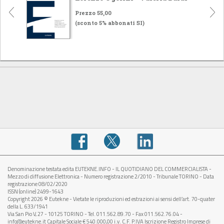
Prezzo 55,00
(sconto 5% abbonati SI)
Denominazione testata edita EUTEKNE.INFO - IL QUOTIDIANO DEL COMMERCIALISTA -
Mezzo di diffusione Elettronica - Numero registrazione 2/2010 - Tribunale TORINO - Data
registrazione 08/02/2020
ISSN (online) 2499-1643
Copyright 2026 © Eutekne - Vietate le riproduzioni ed estrazioni ai sensi dell’art. 70-quater
della L. 633/1941
Via San Pio V, 27 - 10125 TORINO - Tel. 011.562.89.70 - Fax 011.562.76.04 -
info@eutekne.it Capitale Sociale € 540.000,00 i.v. C.F. P.IVA Iscrizione Registro Imprese di