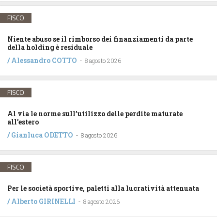
FISCO
Niente abuso se il rimborso dei finanziamenti da parte
della holding è residuale
/
Alessandro COTTO
-
8 agosto 2026
FISCO
Al via le norme sull’utilizzo delle perdite maturate
all’estero
/
Gianluca ODETTO
-
8 agosto 2026
FISCO
Per le società sportive, paletti alla lucratività attenuata
/
Alberto GIRINELLI
-
8 agosto 2026