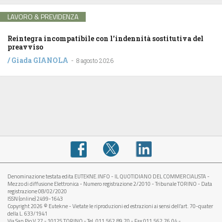
LAVORO & PREVIDENZA
Reintegra incompatibile con l’indennità sostitutiva del
preavviso
/
Giada GIANOLA
-
8 agosto 2026
Denominazione testata edita EUTEKNE.INFO - IL QUOTIDIANO DEL COMMERCIALISTA -
Mezzo di diffusione Elettronica - Numero registrazione 2/2010 - Tribunale TORINO - Data
registrazione 08/02/2020
ISSN (online) 2499-1643
Copyright 2026 © Eutekne - Vietate le riproduzioni ed estrazioni ai sensi dell’art. 70-quater
della L. 633/1941
Via San Pio V, 27 - 10125 TORINO - Tel. 011.562.89.70 - Fax 011.562.76.04 -