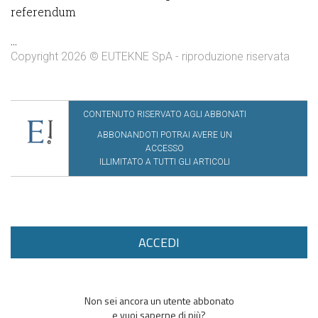
referendum
...
Copyright 2026 © EUTEKNE SpA - riproduzione riservata
CONTENUTO RISERVATO AGLI ABBONATI
ABBONANDOTI POTRAI AVERE UN
ACCESSO
ILLIMITATO A TUTTI GLI ARTICOLI
ACCEDI
Non sei ancora un utente abbonato
e vuoi saperne di più?