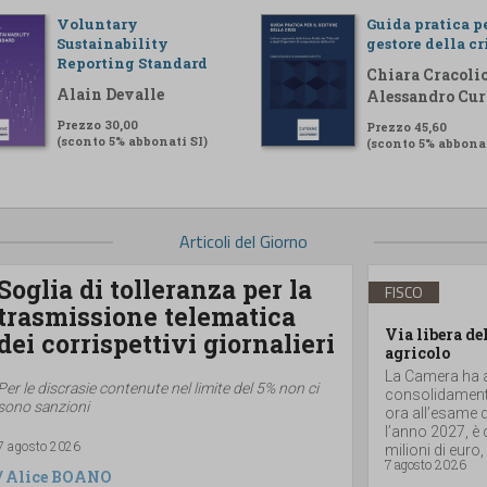
Voluntary
Guida pratica pe
Sustainability
gestore della cr
Reporting Standard
Chiara Cracolic
Alain Devalle
Alessandro Cur
Prezzo 30,00
Prezzo 45,60
(sconto 5% abbonati SI)
(sconto 5% abbonat
Articoli del Giorno
Soglia di tolleranza per la
FISCO
trasmissione telematica
Via libera de
dei corrispettivi giornalieri
agricolo
La Camera ha ap
Per le discrasie contenute nel limite del 5% non ci
consolidamento
sono sanzioni
ora all’esame d
l’anno 2027, è
7 agosto 2026
milioni di euro, a
7 agosto 2026
/
Alice BOANO