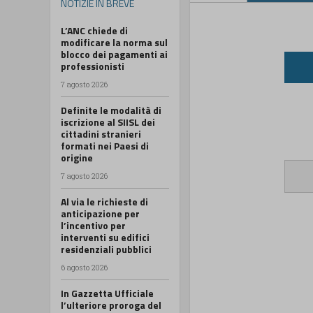
NOTIZIE IN BREVE
L’ANC chiede di
modificare la norma sul
blocco dei pagamenti ai
professionisti
7 agosto 2026
Definite le modalità di
iscrizione al SIISL dei
cittadini stranieri
formati nei Paesi di
origine
7 agosto 2026
Al via le richieste di
anticipazione per
l’incentivo per
interventi su edifici
residenziali pubblici
6 agosto 2026
In Gazzetta Ufficiale
l’ulteriore proroga del