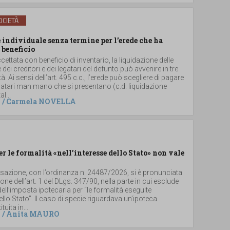
CIETÀ
individuale senza termine per l’erede che ha
 beneficio
ccettata con beneficio di inventario, la liquidazione delle
e dei creditori e dei legatari del defunto può avvenire in tre
. Ai sensi dell’art. 495 c.c., l’erede può scegliere di pagare
 legatari man mano che si presentano (c.d. liquidazione
al...
/
Carmela NOVELLA
er le formalità «nell’interesse dello Stato» non vale
ssazione, con l’ordinanza n. 24487/2026, si è pronunciata
ione dell’art. 1 del DLgs. 347/90, nella parte in cui esclude
dell’imposta ipotecaria per “le formalità eseguite
dello Stato”. Il caso di specie riguardava un’ipoteca
uita in...
/
Anita MAURO