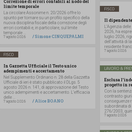
Correzione di errori contabili al nodo del
limite temporale
FISCO
La circolare Assonime n. 20/2026 offre lo
spunto per tornare su un profilo specifico della
Il dipendente
nuova disciplina fiscale della correzione degli
L’Agenzia delle
errori contabili e, in particolare, sul limite
2026, ha espres
temporale ...
/
Simone CINQUEPALMI
7 agosto 2026
luglio 2026, r
dell’attività di
residente france
7 agosto 2026
FISCO
In Gazzetta Ufficiale il Testo unico
LAVORO & PRE
adempimenti e accertamento
Nel Supplemento Ordinario n. 28 della Gazzetta
Esclusa l’in
Ufficiale di ieri è stato pubblicato il DLgs. 5
progetto in r
agosto 2026 n. 141, di approvazione del Testo
Con la sentenz
unico adempimenti e accertamento. L’efficacia
contrasto giuri
delle ...
/
Alice BOANO
7 agosto 2026
conseguenze ri
subordinata di 
276/2003, quind
7 agosto 2026