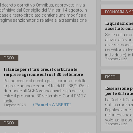
Il decreto correttivo Omnibus, approvato in via
definitiva dal Consiglio dei Ministri il 4 agosto, in
ECONOMIA & SO
base al testo circolato contiene una modifica al
regime sanzionatorio relativa alla trasmissione ...
Liquidazione 
accettato con
Se l’eredità è a
attività a favor
diverse modalità
i creditori e i
individuale): in t
FISCO
7 agosto 2026
Istanze per il tax credit carburante
imprese agricole entro il 30 settembre
FISCO
Per accedere al credito per il carburante delle
imprese agricole ex art. 8-ter del DL 38/2026, le
L’esenzione p
domande all’AGEA vanno inviate, già da ieri,
per le Entrate
entro il prossimo 30 settembre. Con il DM 27
La Corte di Ca
luglio...
/
Pamela ALBERTI
7 agosto 2026
sull’interpretaz
l’applicazione 
nell’interesse 
volontaria costit
FISCO
7 agosto 2026