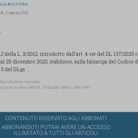
nio NICOTRA
dì, 3 marzo 2021
.2
della L. 3/2012, introdotto dall’art. 4-
ter
del DL 137/2020 c
al 25 dicembre 2020, stabilisce, sulla falsariga del Codice d
 del DLgs. ...
 Riproduzione riservata
trazioni ai sensi dell’art. 70-quater della L. 633/1941
CONTENUTO RISERVATO AGLI ABBONATI
ABBONANDOTI POTRAI AVERE UN ACCESSO
ILLIMITATO A TUTTI GLI ARTICOLI