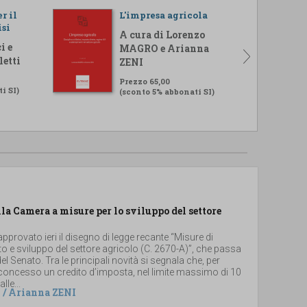
r il
L'impresa agricola
isi
A cura di Lorenzo
i e
MAGRO e Arianna
letti
ZENI
Prezzo 65,00
i SI)
(sconto 5% abbonati SI)
lla Camera a misure per lo sviluppo del settore
provato ieri il disegno di legge recante “Misure di
 e sviluppo del settore agricolo (C. 2670-A)”, che passa
el Senato. Tra le principali novità si segnala che, per
 concesso un credito d’imposta, nel limite massimo di 10
lle...
/
Arianna ZENI