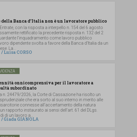
 della Banca d’Italia non è un lavoratore pubblico
 Entrate, con la risposta a interpello n. 154 del 6 agosto
samente rettificato la precedente risposta n. 132 del 2
iguardante l’inquadramento come lavoro pubblico
 lavoro dipendente svolta a favore della Banca d’Italia da un
se. La...
/
Luisa CORSO
VIDENZA
dennità onnicomprensiva per il lavoratore a
ealtà subordinato
a n. 24479/2026, la Corte di Cassazione ha risolto un
sprudenziale che era sorto al suo interno in merito alle
sarcitorie connesse all’accertamento della natura
un rapporto instaurato ai sensi dell’art. 61 del DLgs.
i di un lavoro a...
/
Giada GIANOLA