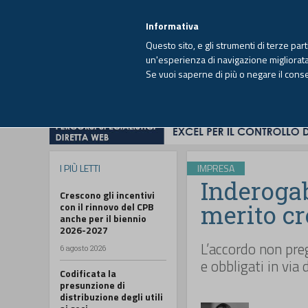
EUTEKNE INFO
SISTEMA INTEGRATO
EU
MENU
Informativa
Questo sito, e gli strumenti di terze par
un'esperienza di navigazione migliorata e
Se vuoi saperne di più o negare il cons
HOME
OPINIONI
FISCO
IMPRESA
I PIÙ LETTI
IMPRESA
Inderogab
Crescono gli incentivi
merito cr
con il rinnovo del CPB
anche per il biennio
2026-2027
L’accordo non pregi
6 agosto 2026
e obbligati in via 
Codificata la
presunzione di
distribuzione degli utili