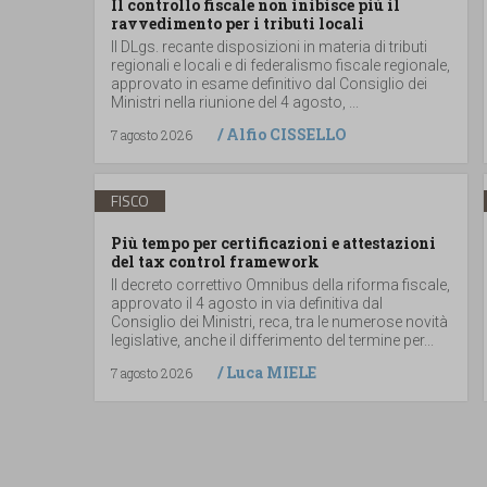
Il controllo fiscale non inibisce più il
ravvedimento per i tributi locali
Il DLgs. recante disposizioni in materia di tributi
regionali e locali e di federalismo fiscale regionale,
approvato in esame definitivo dal Consiglio dei
Ministri nella riunione del 4 agosto, ...
/
Alfio CISSELLO
7 agosto 2026
FISCO
Più tempo per certificazioni e attestazioni
del tax control framework
Il decreto correttivo Omnibus della riforma fiscale,
approvato il 4 agosto in via definitiva dal
Consiglio dei Ministri, reca, tra le numerose novità
legislative, anche il differimento del termine per...
/
Luca MIELE
7 agosto 2026