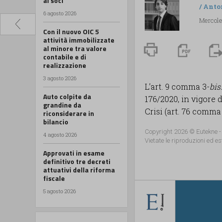
ai soci
/
Anto
6 agosto 2026
Mercole
Con il nuovo OIC 5
attività immobilizzate
al minore tra valore
contabile e di
realizzazione
3 agosto 2026
L’art. 9 comma 3-
bis
Auto colpite da
176/2020, in vigore d
grandine da
Crisi (art. 76 comma 3
riconsiderare in
bilancio
Copyright 2026 © Eutekne -
4 agosto 2026
Vietate le riproduzioni ed es
Approvati in esame
definitivo tre decreti
attuativi della riforma
fiscale
5 agosto 2026