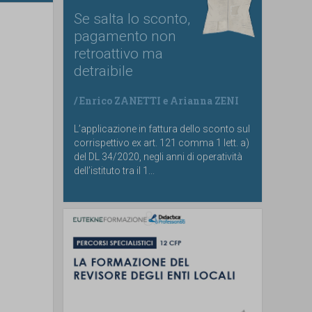
Se salta lo sconto,
pagamento non
retroattivo ma
detraibile
/
Enrico ZANETTI
e
Arianna ZENI
L’applicazione in fattura dello sconto sul
corrispettivo ex art. 121 comma 1 lett. a)
del DL 34/2020, negli anni di operatività
dell’istituto tra il 1...