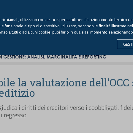
TEKNE FORMAZIONE
ANTIRICICLAGGIO
LIBRI EUTEKNE
RIVISTE 
ti richiamati, utilizzano cookie indispensabili per il funzionamento tecnico del
Venerdì, 7 agosto 2026 -
Aggiornato alle 6.00
 funzionale al tipo di dispositivo utilizzato, secondo le finalità illustrate ne
enso a tutti o ad alcuni cookie, puoi farlo in qualsiasi momento selezionand
CONTABILITÀ
LAVORO & PREVIDENZA
ECONOMIA 
GEST
ile la valutazione dell’OCC 
editizio
udica i diritti dei creditori verso i coobbligati, fide
di regresso