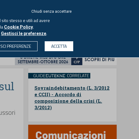
ACCEDI
EUTEKNE
Chiudi senza accettare
 sito stesso e utili ad avere
ASCOLTA IL PODCAST
lla
.
Cookie Policy
o
.
Gestisci le preferenze
& SOCIETÀ
PROFESSIONI
PROTAGONISTI
ISCI PREFERENZE
ACCETTA
CERCA
sul
Sovraindebitamento (L. 3/2012
e CCII) - Accordo di
composizione della crisi (L.
3/2012)
iussori