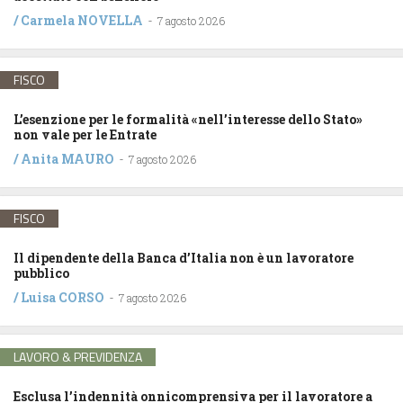
/
Carmela NOVELLA
-
7 agosto 2026
FISCO
L’esenzione per le formalità «nell’interesse dello Stato»
non vale per le Entrate
/
Anita MAURO
-
7 agosto 2026
FISCO
Il dipendente della Banca d’Italia non è un lavoratore
pubblico
/
Luisa CORSO
-
7 agosto 2026
LAVORO & PREVIDENZA
Esclusa l’indennità onnicomprensiva per il lavoratore a