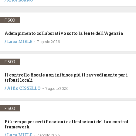
/
Alice BOANO
FISCO
Adempimento collaborativo sotto la lente dell’Agenzia
/
Luca MIELE
-
7 agosto 2026
FISCO
Il controllo fiscale non inibisce più il ravvedimento per i
tributi locali
/
Alfio CISSELLO
-
7 agosto 2026
FISCO
Più tempo per certificazioni e attestazioni del tax control
framework
/
Luca MIELE
-
7 agosto 2026