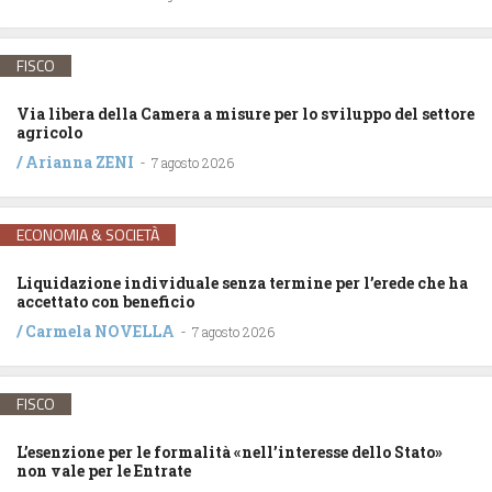
FISCO
Via libera della Camera a misure per lo sviluppo del settore
agricolo
/
Arianna ZENI
-
7 agosto 2026
ECONOMIA & SOCIETÀ
Liquidazione individuale senza termine per l’erede che ha
accettato con beneficio
/
Carmela NOVELLA
-
7 agosto 2026
FISCO
L’esenzione per le formalità «nell’interesse dello Stato»
non vale per le Entrate