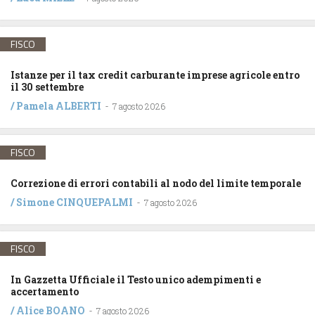
FISCO
Istanze per il tax credit carburante imprese agricole entro
il 30 settembre
/
Pamela ALBERTI
-
7 agosto 2026
FISCO
Correzione di errori contabili al nodo del limite temporale
/
Simone CINQUEPALMI
-
7 agosto 2026
FISCO
In Gazzetta Ufficiale il Testo unico adempimenti e
accertamento
/
Alice BOANO
-
7 agosto 2026