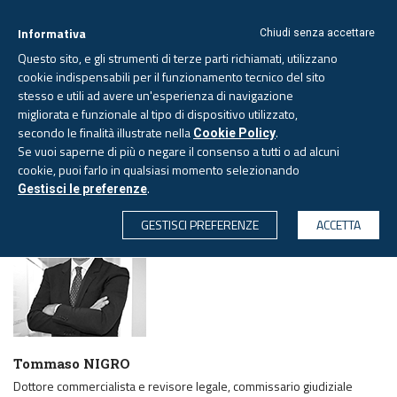
Informativa
Chiudi senza accettare
Questo sito, e gli strumenti di terze parti richiamati, utilizzano
cookie indispensabili per il funzionamento tecnico del sito
stesso e utili ad avere un'esperienza di navigazione
migliorata e funzionale al tipo di dispositivo utilizzato,
Giovedì, 6 agosto 2026 -
Aggiornato alle 6.00
secondo le finalità illustrate nella
.
Cookie Policy
Se vuoi saperne di più o negare il consenso a tutti o ad alcuni
cookie, puoi farlo in qualsiasi momento selezionando
PAGINA AUTORE
.
Gestisci le preferenze
CERCA
GESTISCI PREFERENZE
ACCETTA
Tommaso NIGRO
Dottore commercialista e revisore legale, commissario giudiziale