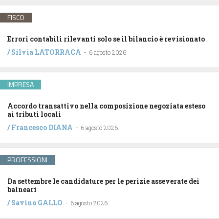
FISCO
Errori contabili rilevanti solo se il bilancio è revisionato
/
Silvia LATORRACA
-
6 agosto 2026
IMPRESA
Accordo transattivo nella composizione negoziata esteso
ai tributi locali
/
Francesco DIANA
-
6 agosto 2026
PROFESSIONI
Da settembre le candidature per le perizie asseverate dei
balneari
/
Savino GALLO
-
6 agosto 2026