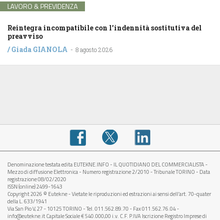
LAVORO & PREVIDENZA
Reintegra incompatibile con l’indennità sostitutiva del
preavviso
/
Giada GIANOLA
-
8 agosto 2026
Denominazione testata edita EUTEKNE.INFO - IL QUOTIDIANO DEL COMMERCIALISTA -
Mezzo di diffusione Elettronica - Numero registrazione 2/2010 - Tribunale TORINO - Data
registrazione 08/02/2020
ISSN (online) 2499-1643
Copyright 2026 © Eutekne - Vietate le riproduzioni ed estrazioni ai sensi dell’art. 70-quater
della L. 633/1941
Via San Pio V, 27 - 10125 TORINO - Tel. 011.562.89.70 - Fax 011.562.76.04 -
info@eutekne.it Capitale Sociale € 540.000,00 i.v. C.F. P.IVA Iscrizione Registro Imprese di