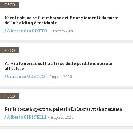
FISCO
Niente abuso se il rimborso dei finanziamenti da parte
della holding è residuale
/
Alessandro COTTO
-
8 agosto 2026
FISCO
Al via le norme sull’utilizzo delle perdite maturate
all’estero
/
Gianluca ODETTO
-
8 agosto 2026
FISCO
Per le società sportive, paletti alla lucratività attenuata
/
Alberto GIRINELLI
-
8 agosto 2026