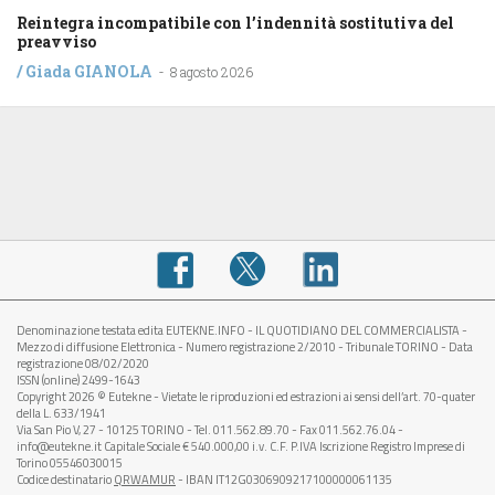
Reintegra incompatibile con l’indennità sostitutiva del
preavviso
/
Giada GIANOLA
-
8 agosto 2026
Denominazione testata edita EUTEKNE.INFO - IL QUOTIDIANO DEL COMMERCIALISTA -
Mezzo di diffusione Elettronica - Numero registrazione 2/2010 - Tribunale TORINO - Data
registrazione 08/02/2020
ISSN (online) 2499-1643
Copyright 2026 © Eutekne - Vietate le riproduzioni ed estrazioni ai sensi dell’art. 70-quater
della L. 633/1941
Via San Pio V, 27 - 10125 TORINO - Tel. 011.562.89.70 - Fax 011.562.76.04 -
info@eutekne.it Capitale Sociale € 540.000,00 i.v. C.F. P.IVA Iscrizione Registro Imprese di
Torino 05546030015
Codice destinatario
QRWAMUR
- IBAN IT12G0306909217100000061135