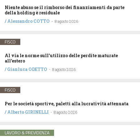
Niente abuso se il rimborso dei finanziamenti da parte
della holding è residuale
/
Alessandro COTTO
-
8 agosto 2026
FISCO
Al via le norme sull’utilizzo delle perdite maturate
all’estero
/
Gianluca ODETTO
-
8 agosto 2026
FISCO
Per le società sportive, paletti alla lucratività attenuata
/
Alberto GIRINELLI
-
8 agosto 2026
LAVORO & PREVIDENZA