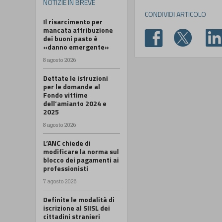
NOTIZIE IN BREVE
CONDIVIDI ARTICOLO
Il risarcimento per
mancata attribuzione
dei buoni pasto è
«danno emergente»
8 agosto 2026
Dettate le istruzioni
per le domande al
Fondo vittime
dell’amianto 2024 e
2025
8 agosto 2026
L’ANC chiede di
modificare la norma sul
blocco dei pagamenti ai
professionisti
7 agosto 2026
Definite le modalità di
iscrizione al SIISL dei
cittadini stranieri