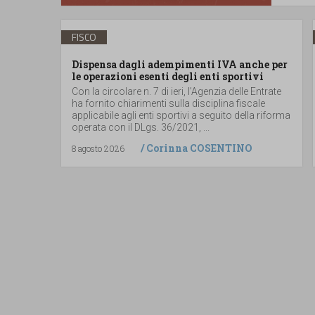
FISCO
Dispensa dagli adempimenti IVA anche per
le operazioni esenti degli enti sportivi
Con la circolare n. 7 di ieri, l’Agenzia delle Entrate
ha fornito chiarimenti sulla disciplina fiscale
applicabile agli enti sportivi a seguito della riforma
operata con il DLgs. 36/2021, ...
/
Corinna COSENTINO
8 agosto 2026