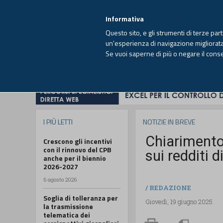
EUTEKNE INFO
SISTEMA INTEGRATO
EU
MENU
Informativa
Questo sito, e gli strumenti di terze par
un'esperienza di navigazione migliorata e
Se vuoi saperne di più o negare il cons
HOME
OPINIONI
FISCO
IMPRESA
I PIÙ LETTI
NOTIZIE IN BREVE
Chiarimento
Crescono gli incentivi
con il rinnovo del CPB
sui redditi 
anche per il biennio
2026-2027
6 agosto 2026
/
REDAZIONE
Soglia di tolleranza per
Giovedì, 19 giugno 2025
la trasmissione
telematica dei