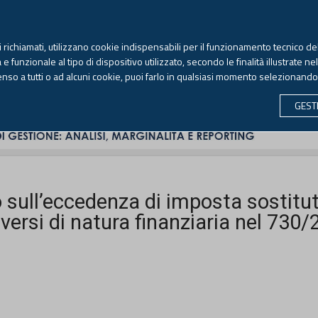
TEKNE FORMAZIONE
ANTIRICICLAGGIO
LIBRI EUTEKNE
RIVISTE 
ti richiamati, utilizzano cookie indispensabili per il funzionamento tecnico del
Sabato, 8 agosto 2026 -
Aggiornato alle 6.00
 funzionale al tipo di dispositivo utilizzato, secondo le finalità illustrate ne
enso a tutti o ad alcuni cookie, puoi farlo in qualsiasi momento selezionand
CONTABILITÀ
LAVORO & PREVIDENZA
ECONOMIA 
GEST
 sull’eccedenza di imposta sostitut
diversi di natura finanziaria nel 730