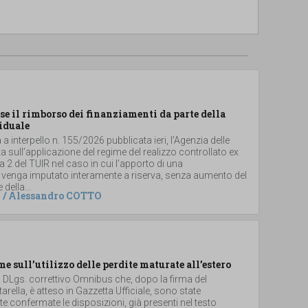
se il rimborso dei finanziamenti da parte della
iduale
a interpello n. 155/2026 pubblicata ieri, l’Agenzia delle
ta sull’applicazione del regime del realizzo controllato ex
2 del TUIR nel caso in cui l’apporto di una
 venga imputato interamente a riserva, senza aumento del
 della...
/
Alessandro COTTO
me sull’utilizzo delle perdite maturate all’estero
el DLgs. correttivo Omnibus che, dopo la firma del
arella, è atteso in Gazzetta Ufficiale, sono state
 confermate le disposizioni, già presenti nel testo