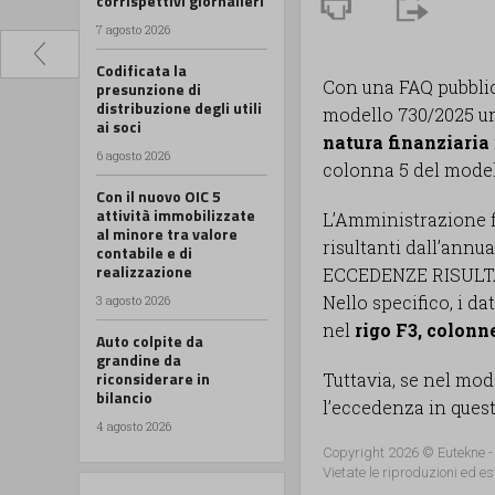
corrispettivi giornalieri
7 agosto 2026
Codificata la
Con una FAQ pubblica
presunzione di
distribuzione degli utili
modello 730/2025 un
ai soci
natura finanziaria
6 agosto 2026
colonna 5 del model
Con il nuovo OIC 5
attività immobilizzate
L’Amministrazione f
al minore tra valore
risultanti dall’annu
contabile e di
realizzazione
ECCEDENZE RISULT
Nello specifico, i d
3 agosto 2026
nel
rigo F3, colonne
Auto colpite da
grandine da
riconsiderare in
Tuttavia, se nel mod
bilancio
l’eccedenza in quest
4 agosto 2026
Copyright 2026 © Eutekne -
Vietate le riproduzioni ed es