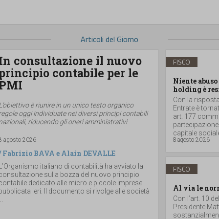
Articoli del Giorno
In consultazione il nuovo
FISCO
principio contabile per le
Niente abuso 
PMI
holding è res
Con la risposta 
L’obiettivo è riunire in un unico testo organico
Entrate è torna
regole oggi individuate nei diversi principi contabili
art. 177 comma 
nazionali, riducendo gli oneri amministrativi
partecipazione
capitale sociale
8 agosto 2026
8 agosto 2026
/
Fabrizio BAVA
e
Alain DEVALLE
L’Organismo italiano di contabilità ha avviato la
FISCO
consultazione sulla bozza del nuovo principio
contabile dedicato alle micro e piccole imprese
Al via le nor
pubblicata ieri. Il documento si rivolge alle società
Con l’art. 10 d
..
Presidente Matt
sostanzialmente