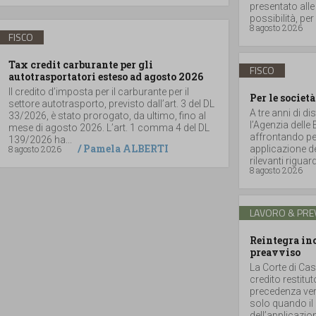
presentato alle
possibilità, per 
8 agosto 2026
FISCO
Tax credit carburante per gli
FISCO
autotrasportatori esteso ad agosto 2026
Il credito d’imposta per il carburante per il
Per le società
settore autotrasporto, previsto dall’art. 3 del DL
A tre anni di di
33/2026, è stato prorogato, da ultimo, fino al
l’Agenzia delle
mese di agosto 2026. L’art. 1 comma 4 del DL
affrontando per
139/2026 ha...
/
Pamela ALBERTI
8 agosto 2026
applicazione de
rilevanti riguar
8 agosto 2026
LAVORO & PRE
Reintegra inc
preavviso
La Corte di Cas
credito restitu
precedenza vers
solo quando il 
dell’applicazione