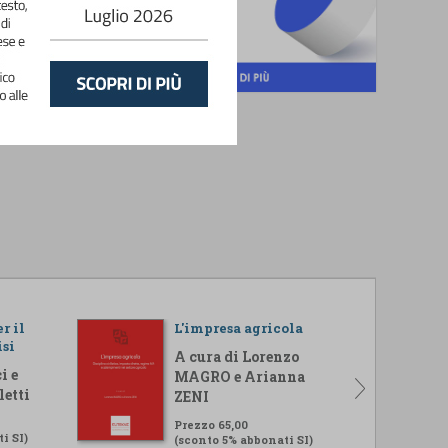
r il
L'impresa agricola
isi
A cura di Lorenzo
i e
MAGRO e Arianna
letti
ZENI
Prezzo 65,00
i SI)
(sconto 5% abbonati SI)