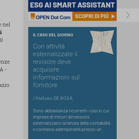
e nel
i
IL CASO DEL GIORNO
20
Con attività
esternalizzate il
revisore deve
enze
acquisire
A -
informazioni sul
fornitore
pazio
/
Stefano DE ROSA
Sono abbastanza ricorrenti i casi in cui
imprese di minori dimensioni
esternalizzano la tenuta della contabilità
e connessi adempimenti presso un ...