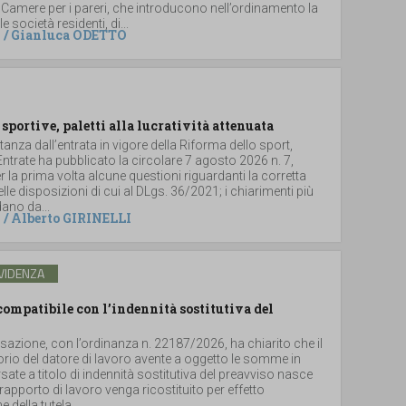
 Camere per i pareri, che introducono nell’ordinamento la
le società residenti, di...
/
Gianluca ODETTO
 sportive, paletti alla lucratività attenuata
stanza dall’entrata in vigore della Riforma dello sport,
 Entrate ha pubblicato la circolare 7 agosto 2026 n. 7,
 la prima volta alcune questioni riguardanti la corretta
lle disposizioni di cui al DLgs. 36/2021; i chiarimenti più
dano da...
/
Alberto GIRINELLI
VIDENZA
ompatibile con l’indennità sostitutiva del
sazione, con l’ordinanza n. 22187/2026, ha chiarito che il
torio del datore di lavoro avente a oggetto le somme in
ate a titolo di indennità sostitutiva del preavviso nasce
rapporto di lavoro venga ricostituito per effetto
 della tutela...