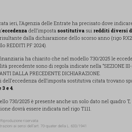
ta ieri, l’Agenzia delle Entrate ha precisato dove indicar
’
eccedenza
dell’imposta
sostitutiva
sui
redditi diversi d
risultante dalla dichiarazione dello scorso anno (rigo RX
lo REDDITI PF 2024).
inanziaria ha chiarito che nel modello 730/2025 le ecced
alità precedente sono di regola indicate nella “SEZIONE III-
ANTI DALLA PRECEDENTE DICHIARAZIONE.
ati dell’eccedenza dell’imposta sostitutiva citata trovano s
 3 e 4
.
ello 730/2025 è presente anche un solo dato nel quadro T,
ione dovrà essere indicata nel rigo T111.
 Riproduzione riservata
trazioni ai sensi dell’art. 70-quater della L. 633/1941