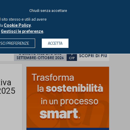
ACCEDI
EUTEKNE
Chiudi senza accettare
 sito stesso e utili ad avere
ASCOLTA IL PODCAST
lla
.
Cookie Policy
o
.
Gestisci le preferenze
& SOCIETÀ
PROFESSIONI
PROTAGONISTI
ISCI PREFERENZE
ACCETTA
CERCA
iva
/2025