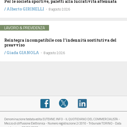
Per le società sportive, paletti alla lucratività attenuata
/
Alberto GIRINELLI
-
8 agosto 2026
LAVORO & PREVIDENZA
Reintegra incompatibile con l’indennità sostitutiva del
preavviso
/
Giada GIANOLA
-
8 agosto 2026
Denominazione testata edita EUTEKNE.INFO - IL QUOTIDIANO DEL COMMERCIALISTA -
Mezzo di diffusione Elettronica - Numero registrazione 2/2010 - Tribunale TORINO - Data