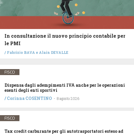
In consultazione il nuovo principio contabile per
le PMI
/
Fabrizio BAVA
e
Alain DEVALLE
FISCO
Dispensa dagli adempimenti IVA anche per le operazioni
esenti degli enti sportivi
/
Corinna COSENTINO
-
8 agosto 2026
FISCO
Tax credit carburante per gli autotrasportatori esteso ad