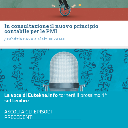
In consultazione il nuovo principio
contabile per le PMI
/
Fabrizio BAVA
e
Alain DEVALLE
La voce di Eutekne.info
tornerà il prossimo
1°
settembre
.
ASCOLTA GLI EPISODI
PRECEDENTI