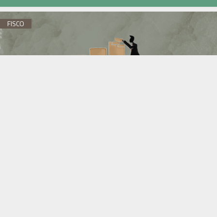
FISCO
Soglia di tolleranza per la trasmissione telematica
dei corrispettivi giornalieri
/
Alice BOANO
FISCO
Adempimento collaborativo sotto la lente dell’Agenzia
/
Luca MIELE
-
7 agosto 2026