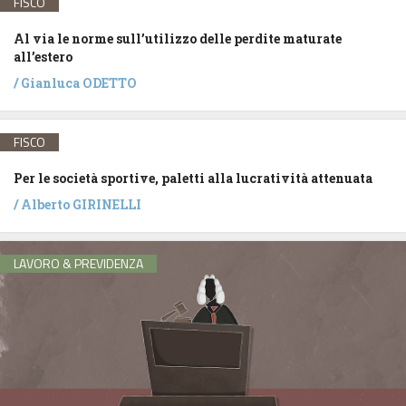
FISCO
Al via le norme sull’utilizzo delle perdite maturate
all’estero
/
Gianluca ODETTO
FISCO
Per le società sportive, paletti alla lucratività attenuata
/
Alberto GIRINELLI
LAVORO & PREVIDENZA